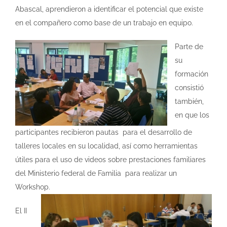
Abascal, aprendieron a identificar el potencial que existe
en el compañero como base de un trabajo en equipo.
Parte de
su
formación
consistió
también,
en que los
participantes recibieron pautas para el desarrollo de
talleres locales en su localidad, así como herramientas
útiles para el uso de videos sobre prestaciones familiares
del Ministerio federal de Familia para realizar un
Workshop.
El II