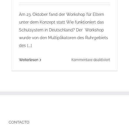
Am 23. Oktober fand der Workshop für Eltern
unter dem Konzept statt Wie funktioniert das
Schulsystem in Deutschland? Der Workshop
wurde von den Multiplikatoren des Ruhrgebiets
des [...]
für
Weiterlesen
Kommentare deaktiviert
23.10.2021
Workshop
Ruhr
–
Das
Schulsyste
in
Deutschlan
–
CONTACTO
Projekt