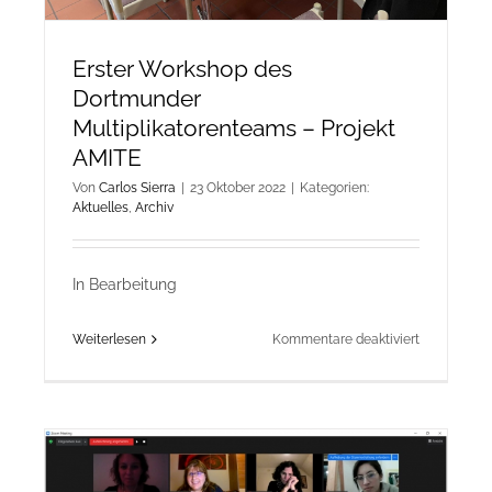
Erster Workshop des
Dortmunder
Multiplikatorenteams – Projekt
AMITE
Von
Carlos Sierra
|
23 Oktober 2022
|
Kategorien:
Aktuelles
,
Archiv
In Bearbeitung
für
Weiterlesen
Kommentare deaktiviert
Erster
Workshop
des
Dortmunder
Multiplikat
–