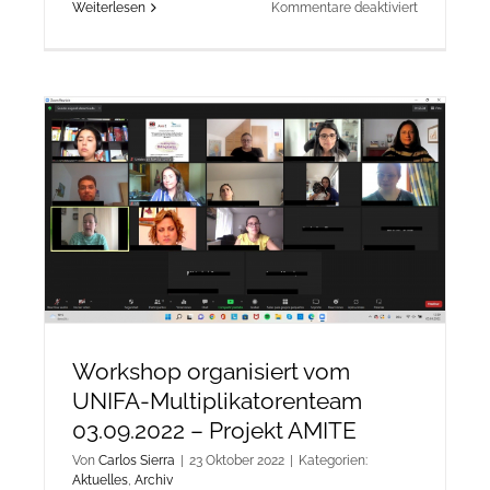
für
Weiterlesen
Kommentare deaktiviert
Workshop
des
Bonner
Multiplikat
11.09.2022
–
Projekt
AMITE
Workshop organisiert vom
UNIFA-Multiplikatorenteam
03.09.2022 – Projekt AMITE
Von
Carlos Sierra
|
23 Oktober 2022
|
Kategorien:
Aktuelles
,
Archiv