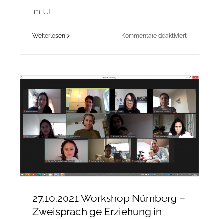
im [...]
für
Weiterlesen
Kommentare deaktiviert
17.11.2021
Workshop
Augsburg
–
Familienlei
in
Deutschlan
–
Projekt
AmitE
27.10.2021 Workshop Nürnberg –
Zweisprachige Erziehung in