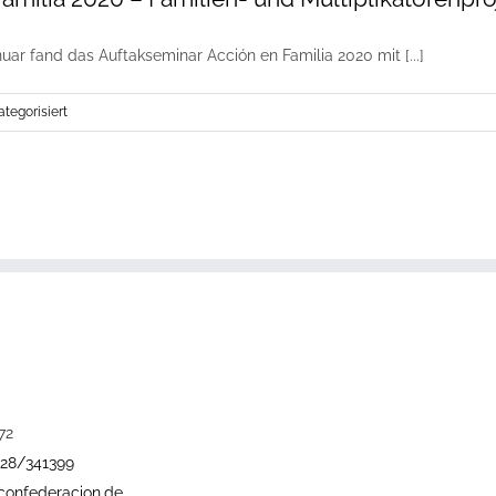
uar fand das Auftakseminar Acción en Familia 2020 mit [...]
tegorisiert
72
228/341399
confederacion.de