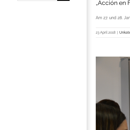
„Acción en F
Am 27. und 28. Jan
23 April 2018
|
Unkate