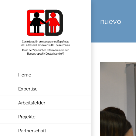
Zum
Inhalt
nuevo
springen
Home
Expertise
Arbeitsfelder
Projekte
Partnerschaft