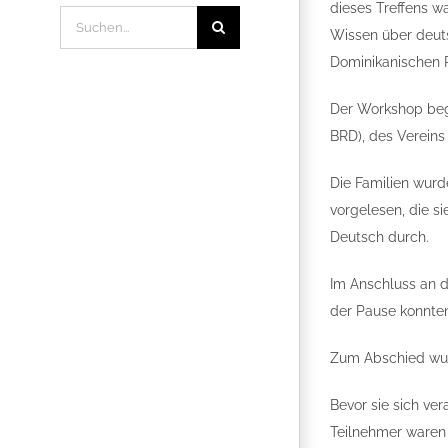
dieses Treffens w
Suche
Wissen über deuts
nach:
Dominikanischen R
Der Workshop bega
BRD), des Vereins
Die Familien wurd
vorgelesen, die s
Deutsch durch.
Im Anschluss an di
der Pause konnten
Zum Abschied wurd
Bevor sie sich ver
Teilnehmer waren 