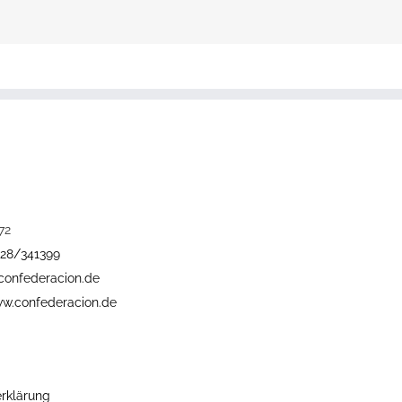
72
228/341399
confederacion.de
w.confederacion.de
rklärung