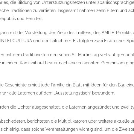
ar es, die Bildung von Unterstützungsnetzen unter spanischsprachige
che Traditionen zu vertiefen. Insgesamt nahmen zehn Eltern und ach
epublik und Peru teil.
nn mit der Vorstellung der Ziele des Treffens, des AMITE-Projekts 
 INTERCULTURA und der Teilnehmer. Es folgten zwei Eisbrecher-Spie
en mit dem traditionellen deutschen St. Martinstag vertraut gemach
ie in einem Kamishibai-Theater nachspielen konnten. Gemeinsam ging
e Geschichte erhielt jede Familie ein Blatt mit Ideen für den Bau ein
 wir alle Laternen auf dem „Ausstellungstisch“ bewundern.
en die Lichter ausgeschaltet, die Laternen angezündet und zwei t
abschiedeten, berichteten die Multiplikatoren über weitere aktuelle 
sich einig, dass solche Veranstaltungen wichtig sind, um die Zweisp