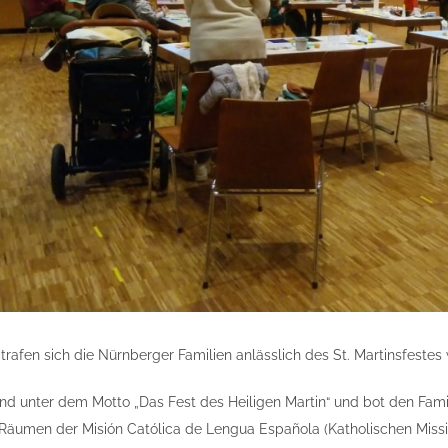
rafen sich die Nürnberger Familien anlässlich des St. Martinsfestes 
d unter dem Motto „Das Fest des Heiligen Martin“ und bot den Famil
 Räumen der Misión Católica de Lengua Española (Katholischen Missi