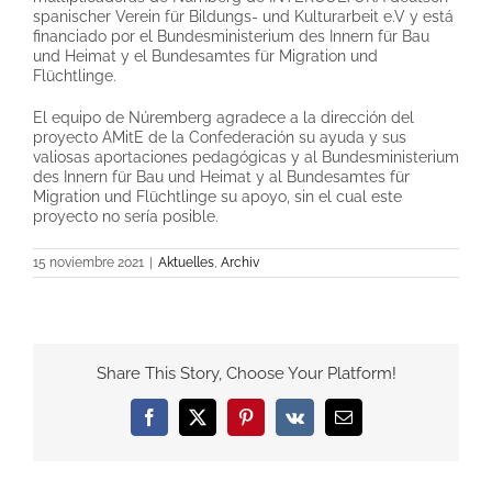
spanischer Verein für Bildungs- und Kulturarbeit e.V y está
financiado por el Bundesministerium des Innern für Bau
und Heimat y el Bundesamtes für Migration und
Flüchtlinge.
El equipo de Núremberg agradece a la dirección del
proyecto AMitE de la Confederación su ayuda y sus
valiosas aportaciones pedagógicas y al Bundesministerium
des Innern für Bau und Heimat y al Bundesamtes für
Migration und Flüchtlinge su apoyo, sin el cual este
proyecto no sería posible.
15 noviembre 2021
|
Aktuelles
,
Archiv
Share This Story, Choose Your Platform!
Facebook
X
Pinterest
Vk
Email