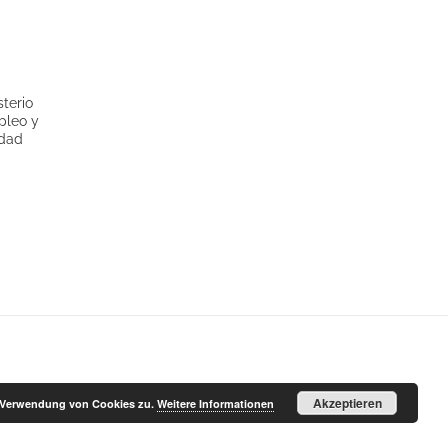
Ac
ina
Akzeptieren
r Verwendung von Cookies zu.
Weitere Informationen