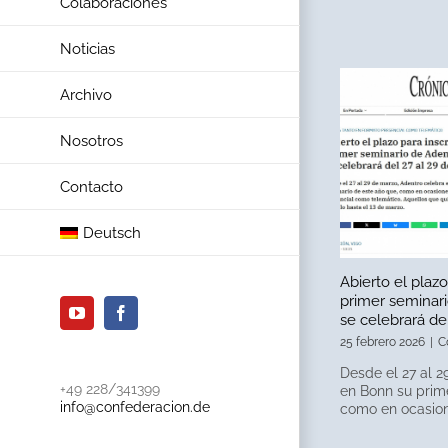
Colaboraciones
Noticias
Archivo
Nosotros
Contacto
Deutsch
Abierto el plazo
primer seminari
se celebrará de
YouTube
Facebook
25 febrero 2026
|
C
Desde el 27 al 2
+49 228/341399
en Bonn su prim
info@confederacion.de
como en ocasiones