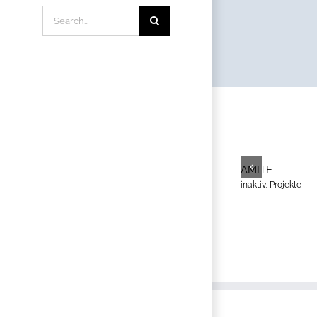
Search
for:
AMITE
inaktiv
,
Projekte