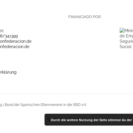
FINANCIADO POR
72
28/341399
onfederacion.de
nfederacion.de
rklärung
9 | Bund der Spanischen Elternvereine in der BRD e.V.
Deutsch
Español
Durch die weitere Nutzung der Seite stimmst du de