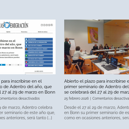
 para inscribirse en el
Abierto el plazo para inscribirse 
o de Adentro del año, que
primer seminario de Adentro del
l 27 al 29 de marzo en Bonn
se celebrará del 27 al 29 de ma
en
omentarios desactivados
25 febrero 2026
|
Comentarios desactiv
Abierto
9 de marzo, Adentro celebra
Desde el 27 al 29 de marzo, Adent
el
er seminario de este año que,
en Bonn su primer seminario de es
plazo
 anteriores, será tanto [...]
como en ocasiones anteriores, será 
para
inscribirse