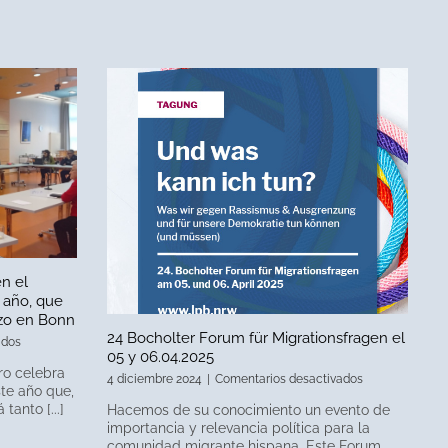
en el
 año, que
rzo en Bonn
24 Bocholter Forum für Migrationsfragen el
en
ados
05 y 06.04.2025
Abierto
ro celebra
el
en
4 diciembre 2024
|
Comentarios desactivados
te año que,
plazo
24
tanto [...]
Hacemos de su conocimiento un evento de
para
Bocholter
importancia y relevancia política para la
inscribirse
Forum
comunidad migrante hispana. Este Forum