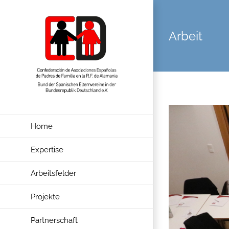
Zum
Inhalt
Arbeit
springen
Home
Expertise
Arbeitsfelder
Projekte
Partnerschaft