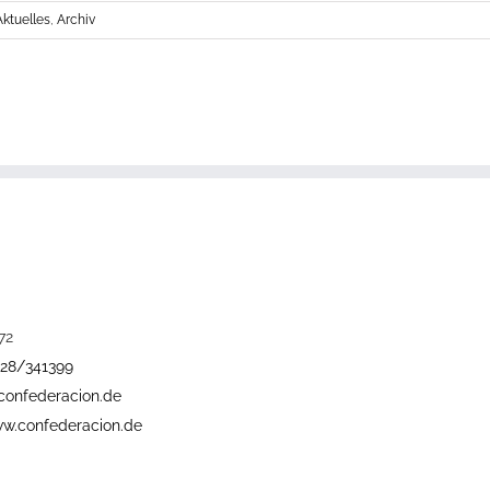
Aktuelles
,
Archiv
72
228/341399
confederacion.de
w.confederacion.de