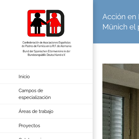
Skip
to
content
Acción en 
Münich el
View
Larger
Inicio
Image
Campos de
especialización
Áreas de trabajo
Proyectos