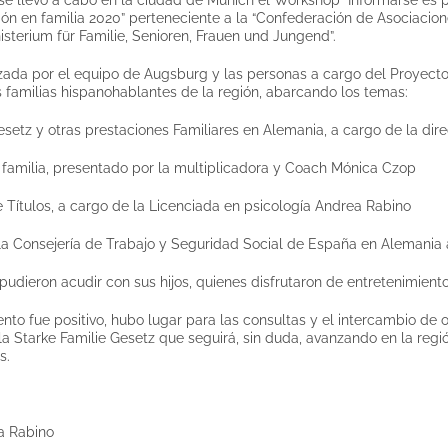
ión en familia 2020” perteneciente a la “Confederación de Asociacio
isterium für Familie, Senioren, Frauen und Jungend”.
ada por el equipo de Augsburg y las personas a cargo del Proyecto: l
s familias hispanohablantes de la región, abarcando los temas:
esetz y otras prestaciones Familiares en Alemania, a cargo de la dir
a familia, presentado por la multiplicadora y Coach Mónica Czop
Títulos, a cargo de la Licenciada en psicología Andrea Rabino
la Consejería de Trabajo y Seguridad Social de España en Alemania
pudieron acudir con sus hijos, quienes disfrutaron de entretenimientos
nto fue positivo, hubo lugar para las consultas y el intercambio de 
 la Starke Familie Gesetz que seguirá, sin duda, avanzando en la reg
s.
a Rabino