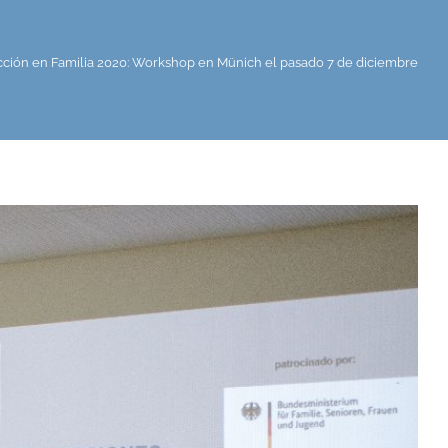
ción en Familia 2020: Workshop en Münich el pasado 7 de diciembre