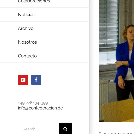
Colaboraciones
Noticias
Archivo
Nosotros
Contacto
YouTube
Facebook
+49 228/341399
info@confederacion.de
Search
for:
El día 07-12-2019