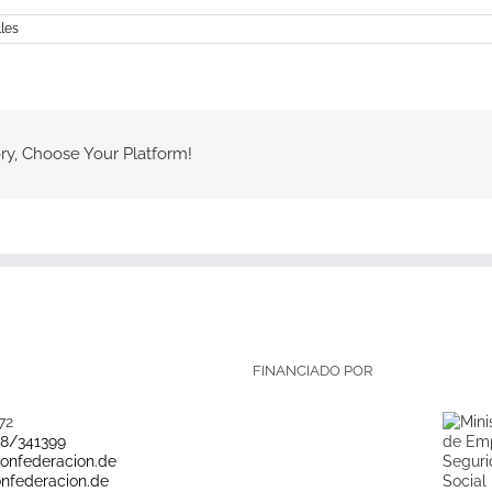
les
ry, Choose Your Platform!
FINANCIADO POR
72
28/341399
onfederacion.de
nfederacion.de