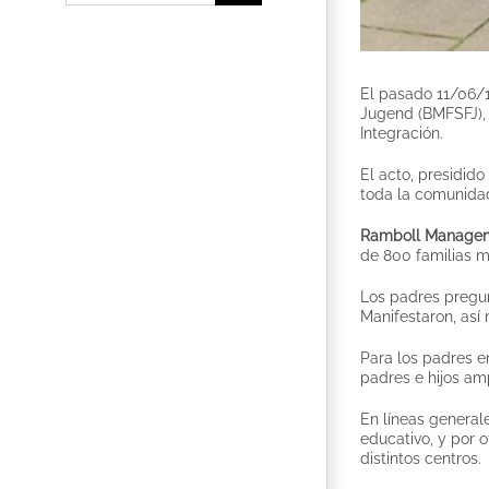
El pasado 11/06/1
Jugend (BMFSFJ),
Integración.
El acto, presidid
toda la comunida
Ramboll Managem
de 800 familias mi
Los padres pregunt
Manifestaron, así 
Para los padres e
padres e hijos am
En líneas general
educativo, y por 
distintos centros.