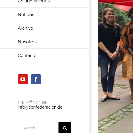
Colaboraciones
Noticias
Archivo
Nosotros
Contacto
YouTube
Facebook
+49 228/341399
info@confederacion.de
Search
for: