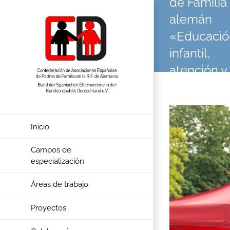
de Familia
Skip
to
alemán
content
«Educació
infantil,
atención y
cuidados»
en el mar
View
del Plan
Larger
Inicio
Image
Nacional
Campos de
de
especialización
Integració
Áreas de trabajo
Proyectos