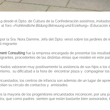
9 desde el Dpto. de Cultura de la Confederación asistimos, invitados
 al foro
«Frühkindliche Bildung Betreuung und Erziehung»
(Educación in
o por la Sra. Nora Damme, Jefa del Dpto. versó sobre los jardines de
d migrante.
ent Consulting
fue la empresa encargada de presentar los resulta
grantes, procedentes de las distintas etnias que residen en este paí
ados valoraron muy positivamente la asistencia de sus hijos a los di
mismo, su dificultad a la hora de encontrar plaza y compaginar los h
ncuestados, los centros de infancia son además de un lugar de apren
plían su círculo de contactos y amistades.
es la mayoría de los progenitores encuestados reconocen, por una par
otra, que como padres sienten que están bastante bien asesorados, 