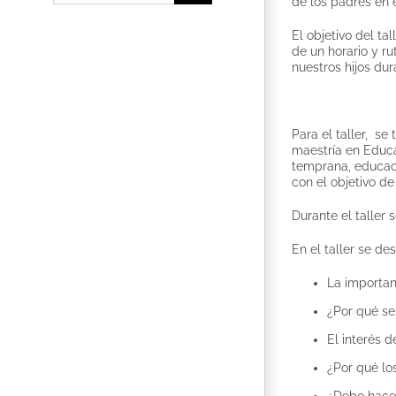
de los padres en el
El objetivo del ta
de un horario y r
nuestros hijos du
Para el taller, s
maestría en Educa
temprana, educaci
con el objetivo de
Durante el taller
En el taller se de
La importanc
¿Por qué se
El interés d
¿Por qué lo
¿Debo hacer