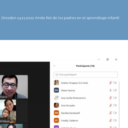
Dresden 24.11.2022 Amite Rol de los padres en el aprendizaje infantil