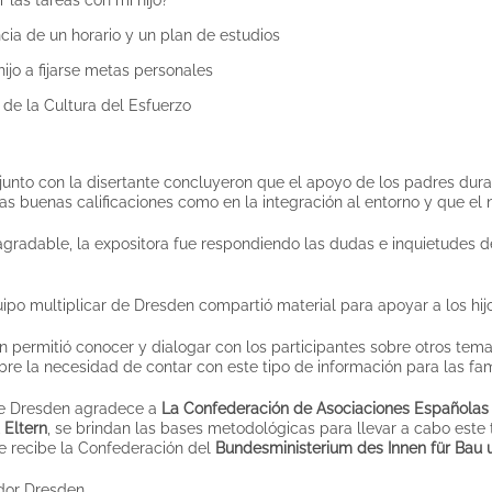
cia de un horario y un plan de estudios
ijo a fijarse metas personales
 de la Cultura del Esfuerzo
 junto con la disertante concluyeron que el apoyo de los padres dura
las buenas calificaciones como en la integración al entorno y que el 
 agradable, la expositora fue respondiendo las dudas e inquietudes 
uipo multiplicar de Dresden compartió material para apoyar a los hij
n permitió conocer y dialogar con los participantes sobre otros tema
bre la necesidad de contar con este tipo de información para las fam
de Dresden agradece a
La Confederación de Asociaciones Españolas 
 Eltern
, se brindan las bases metodológicas para llevar a cabo este 
e recibe la Confederación del
Bundesministerium des Innen für Bau 
dor Dresden.