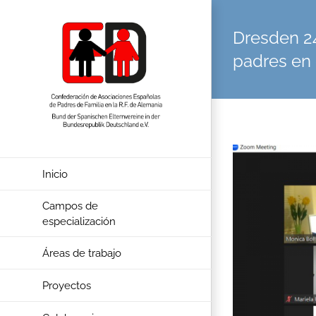
Skip
to
content
Dresden 24
padres en e
View
Larger
Inicio
Image
Campos de
especialización
Áreas de trabajo
Proyectos