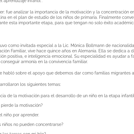
 aprendizaje infantil”.
ller: fue analizar la importancia de la motivación y la concentración
utina en el plan de estudio de los niños de primaria. Finalmente co
rante esta importante etapa, para que tengan no solo éxito académico
e tuvo como invitada especial a la Lic. Mónica Bollmann de nacionali
ción Familiar, vive hace quince años en Alemania. Ella se dedica a d
ón positiva, e inteligencia emocional. Su especialidad es ayudar a f
 conseguir armonía en la convivencia familiar.
 se habló sobre el apoyo que debemos dar como familias migrantes a 
sarrollaron los siguientes temas:
ia de la motivación para el desarrollo de un niño en la etapa infanti
 pierde la motivación?
el niño por aprender.
s niños no pueden concentrarse?
 las tareas con mi hijo?