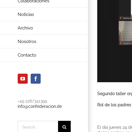
Colaboraciones
Noticias
Archivo
Nosotros
Contacto
YouTube
Facebook
Segundo taller or
+49 228/341399
Rol de los padres 
info@confederacion.de
Search
El día jueves 24 d
for: