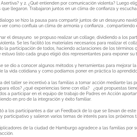
Asertiva? y 2. ¿Qué entienden por comunicación violenta? Luego elig
s que llegaron. Trabajaron juntos en un clima de confianza y escucha
ialogo se hizo la pausa para compartir juntos de un desayuno navid
o ver como confluía un clima de armonía y confianza , compartiendo e
r el desayuno se propuso realizar un collage, dividiendo a los parti
olenta. Se les facilitó los materiales necesarios para realizar el co
 la participación de todos, haciendo aclaraciones de los términos
 estuvo listo cada grupo eligió dos representantes para exponer su t
ase se dio a conocer algunos métodos y herramientas para mejorar la 
de la vida cotidiana y como podíamos poner en práctica lo aprendido
ma del taller se incentivó a las familias a tomar acción mediante las
 para ellos? ¿qué experiencias tiene con ella? ¿qué propuestas ti
os a participar en el equipo de trabajo de Padres en Acción aport
endo en pro de la integración y éxito familiar.
tó a los participantes a dar un Feedback de lo que se llevan de este 
 participativo y salieron varios temas de interés para los próximos t
iplicadores de la ciudad de Hamburgo agradece a las familias por su 
acción.