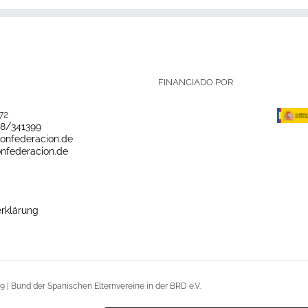
FINANCIADO POR
72
28/341399
onfederacion.de
nfederacion.de
rklärung
9 | Bund der Spanischen Elternvereine in der BRD e.V.