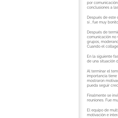
por comunicación 
conclusiones a la
Después de este d
si , fue muy bonit
Después de termina
comunicación no vi
grupos, moderando
Cuando el collage
En la siguiente f
de una situación 
Al terminar el te
importancia tiene
mostraron motivad
pueda seguir creci
Finalmente se invi
reuniones. Fue muy
El equipo de mult
motivación e inter