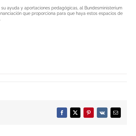
 su ayuda y aportaciones pedagógicas, al Bundesministerium
financiación que proporciona para que haya estos espacios de
.
Facebook
X
Pinterest
Vk
Email