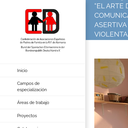
Skip
“EL ARTE 
to
content
COMUNIC
ASERTIVA
VIOLENTA
FAMILIA”
View
Larger
Inicio
Image
Campos de
especialización
Áreas de trabajo
Proyectos