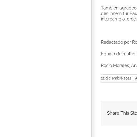
También agradece
des Innern für Ba
intercambio, crec
Redactado por Ro
Equipo de multip
Rocio Morales, An
22 diciembre 2022
|
A
Share This Sto