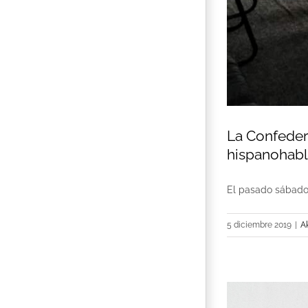
La Confedera
hispanohab
El pasado sábado 1
5 diciembre 2019
|
A