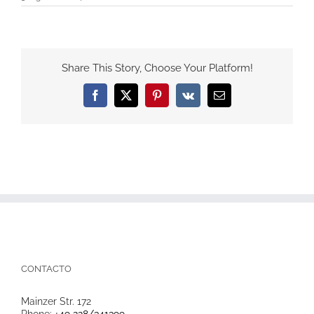
Share This Story, Choose Your Platform!
Facebook
X
Pinterest
Vk
Email
CONTACTO
Mainzer Str. 172
Phone:
+49 228/341399