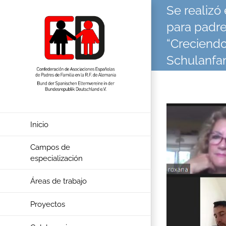
Skip
Se realizó e
to
content
para padre
“Creciendo
Schulanfa
View
Larger
Inicio
Image
Campos de
especialización
Áreas de trabajo
Proyectos