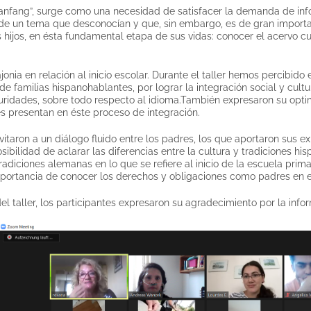
lanfang”, surge como una necesidad de satisfacer la demanda de inf
de un tema que desconocían y que, sin embargo, es de gran importan
s hijos, en ésta fundamental etapa de sus vidas: conocer el acervo c
jonia en relación al inicio escolar. Durante el taller hemos percibido 
de familias hispanohablantes, por lograr la integración social y cult
uridades, sobre todo respecto al idioma.También expresaron su opti
es presentan en éste proceso de integración.
vitaron a un diálogo fluido entre los padres, los que aportaron sus e
osibilidad de aclarar las diferencias entre la cultura y tradiciones h
tradiciones alemanas en lo que se refiere al inicio de la escuela pri
portancia de conocer los derechos y obligaciones como padres en e
el taller, los participantes expresaron su agradecimiento por la info