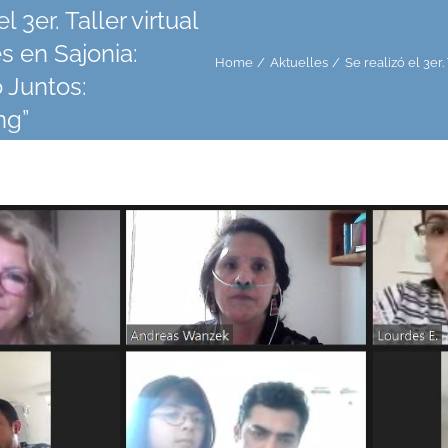
l 3er. Taller virtual
s en Sajonia:
Home
Aktuelles
Se realizó el 3er
 Juntos:
ng”