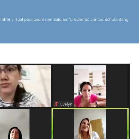
. Taller virtual para padres en Sajonia: “Creciendo Juntos: Schulanfang”