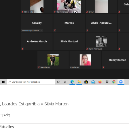
Lourdes Estigarribia y Silvia Martoni
eipzig
Aktuelles