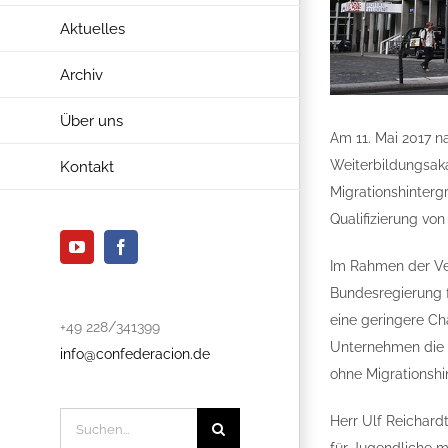
Aktuelles
Archiv
Über uns
Am 11. Mai 2017 n
Weiterbildungsak
Kontakt
Migrationshinterg
Qualifizierung vo
YouTube
Facebook
Im Rahmen der Ver
Bundesregierung f
eine geringere Ch
+49 228/341399
Unternehmen die 
info@confederacion.de
ohne Migrationshi
Suche
Herr Ulf Reichard
nach: