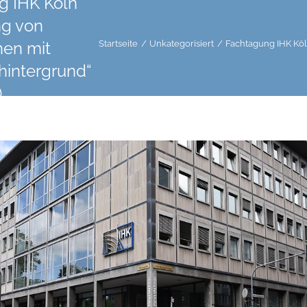
g IHK Köln
ng von
hen mit
Startseite
Unkategorisiert
Fachtagung IHK Köl
hintergrund“
)