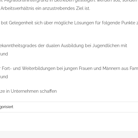
it Migrationshintergrund in Betrieben gesteigert werden soll, sonder
rbeitsverhältnis ein anzustrebendes Ziel ist.
 bot Gelegenheit sich über mögliche Lösungen für folgende Punkte z
ekanntheitsgrades der dualen Ausbildung bei Jugendlichen mit
rund
r Fort- und Weiterbildungen bei jungen Frauen und Männern aus Fam
rund
tze in Unternehmen schaffen
orisiert