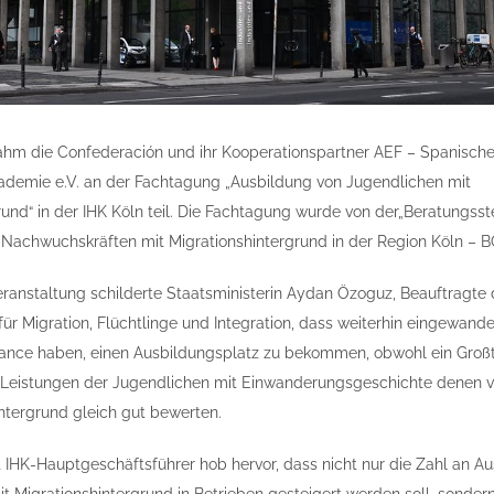
ahm die Confederación und ihr Kooperationspartner AEF – Spanisch
ademie e.V. an der Fachtagung „Ausbildung von Jugendlichen mit
rund“ in der IHK Köln teil. Die Fachtagung wurde von der„Beratungsste
n Nachwuchskräften mit Migrationshintergrund in der Region Köln – B
anstaltung schilderte Staatsministerin Aydan Özoguz, Beauftragte 
ür Migration, Flüchtlinge und Integration, dass weiterhin eingewand
ance haben, einen Ausbildungsplatz zu bekommen, obwohl ein Großt
Leistungen der Jugendlichen mit Einwanderungsgeschichte denen 
ntergrund gleich gut bewerten.
t IHK-Hauptgeschäftsführer hob hervor, dass nicht nur die Zahl an A