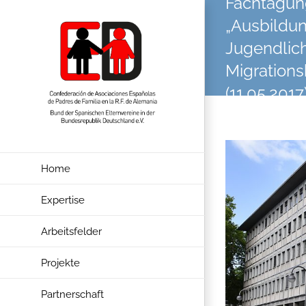
Fachtagun
Zum
„Ausbildu
Inhalt
Jugendlic
springen
Migrations
(11.05.2017
Zeige
grösseres
Home
Bild
Expertise
Arbeitsfelder
Projekte
Partnerschaft