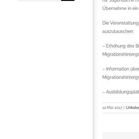
für Jugendliche m
Übernahme in ein A
Die Veranstaltung
auszutauschen:
– Erhöhung des B
Migrationshinterg
– Information übe
Migrationshinterg
– Ausbildungsplä
22 Mai 2017
|
Unkateg