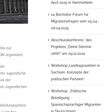
April 2025 in Hamminkeln
24 Bocholter Forum für
Migrationsfragen vom 05.04.-
06.04.2025
e
Abschlusskonferenz des
Projektes „Deine Stimme
lle zur
zählt!“ am 09.12.2024
QN organisiert.
Workshop„Landtagswahlen in
der
Sachsen. Konzepte der
erte Jugendliche
politischen Parteien“
eil der
von Jugendlichen
Workshop: „Politische
Beteiligung
Spanischsprachiger Migranten
usbildungsplätze
in Deutschland.